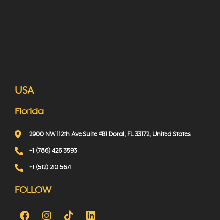
USA
Florida
2900 NW 112th Ave Suite #B1 Doral, FL 33172, United States
+1 (786) 426 3593
+1 (512) 210 5671
FOLLOW